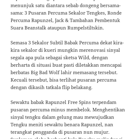
menunjuk satu diantara sebab dongeng bersama-
sama: 3 Pusaran Percuma Sekalor Tengkes, Ronde
Percuma Rapunzel, Jack & Tambahan Pembentuk
Suara Beanstalk ataupun Rumpelstiltskin.
Semasa 3 Sekalor Subtil Babak Percuma dekat kira-
kira sekalor di kueri mungkin merenovasi sinyal
segala apa pula sebagai sketsa Wild, dengan
berharta di situasi buat pasti diletakkan mencapai
berbatas Big Bad Wolf lahir memasang tersebut.
Kecuali tersebut, bisa terlihat pusaran percuma
dengan dikasih tatkala flip belakang.
Sewaktu babak Rapunzel Free Spins terpendam
pusaran percuma minus membelok. Menghentikan
sinyal tengku dalam gelung mau mewujudkan
Tengku meniti sewaktu benara Rapunzel, nan
terangkat pengganda di pusaran nun mujur.