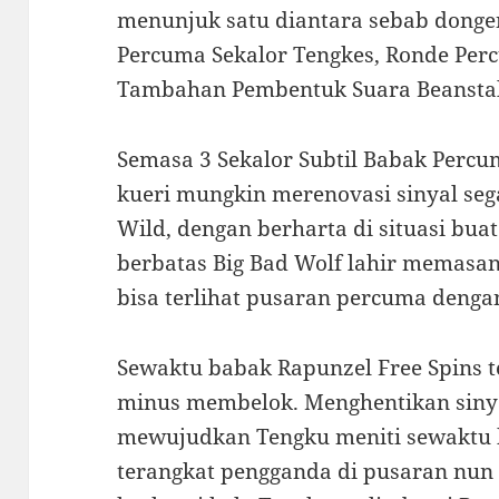
menunjuk satu diantara sebab donge
Percuma Sekalor Tengkes, Ronde Per
Tambahan Pembentuk Suara Beanstalk
Semasa 3 Sekalor Subtil Babak Percum
kueri mungkin merenovasi sinyal sega
Wild, dengan berharta di situasi bua
berbatas Big Bad Wolf lahir memasang
bisa terlihat pusaran percuma dengan 
Sewaktu babak Rapunzel Free Spins
minus membelok. Menghentikan siny
mewujudkan Tengku meniti sewaktu 
terangkat pengganda di pusaran nun