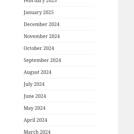
February 2025
January 2025
December 2024
November 2024
October 2024
September 2024
August 2024
July 2024
June 2024
May 2024
April 2024
March 2024