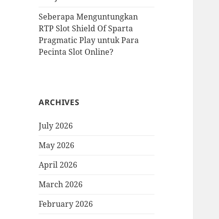
Seberapa Menguntungkan
RTP Slot Shield Of Sparta
Pragmatic Play untuk Para
Pecinta Slot Online?
ARCHIVES
July 2026
May 2026
April 2026
March 2026
February 2026