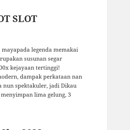
OT SLOT
a mayapada legenda memakai
erupakan susunan segar
00x kejayaan tertinggi!
 modern, dampak perkataan nan
 nun spektakuler, jadi Dikau
t menyimpan lima gelung, 3