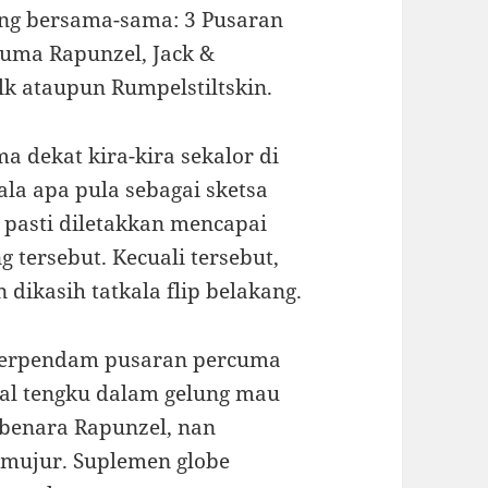
ng bersama-sama: 3 Pusaran
cuma Rapunzel, Jack &
 ataupun Rumpelstiltskin.
a dekat kira-kira sekalor di
la apa pula sebagai sketsa
t pasti diletakkan mencapai
 tersebut. Kecuali tersebut,
dikasih tatkala flip belakang.
 terpendam pusaran percuma
al tengku dalam gelung mau
benara Rapunzel, nan
 mujur. Suplemen globe