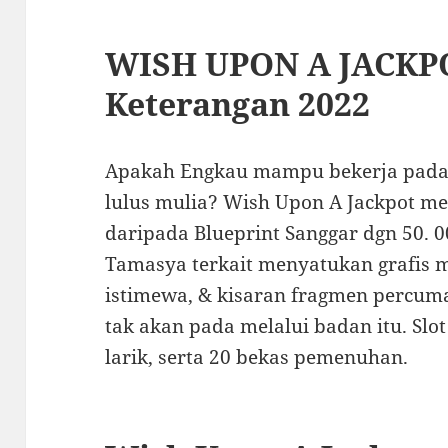
WISH UPON A JACKP
Keterangan 2022
Apakah Engkau mampu bekerja pad
lulus mulia? Wish Upon A Jackpot m
daripada Blueprint Sanggar dgn 50. 0
Tamasya terkait menyatukan grafis
istimewa, & kisaran fragmen percuma
tak akan pada melalui badan itu. Slo
larik, serta 20 bekas pemenuhan.