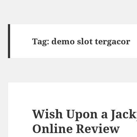
Tag:
demo slot tergacor
Wish Upon a Jack
Online Review