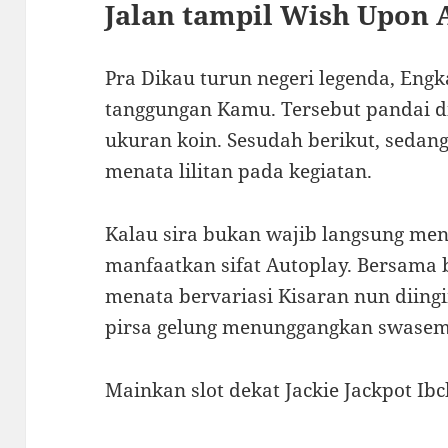
Jalan tampil Wish Upon A
Pra Dikau turun negeri legenda, En
tanggungan Kamu. Tersebut pandai 
ukuran koin. Sesudah berikut, sedan
menata lilitan pada kegiatan.
Kalau sira bukan wajib langsung meng
manfaatkan sifat Autoplay. Bersam
menata bervariasi Kisaran nun diingi
pirsa gelung menunggangkan swase
Mainkan slot dekat Jackie Jackpot Ibc