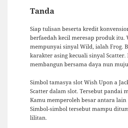
Tanda
Siap tulisan beserta kredit konvensi
berfaedah kecil meresap produk itu. 
mempunyai sinyal Wild, ialah Frog. 
karakter asing kecuali sinyal Scatte
membangun bersama daya nun muju
Simbol tamasya slot Wish Upon a Jac
Scatter dalam slot. Tersebut pandai m
Kamu memperoleh besar antara lain d
Simbol-simbol tersebut mampu ditu
lilitan.