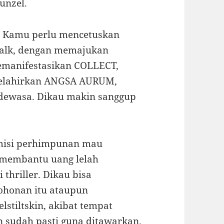
unzel.
lk Kamu perlu mencetuskan
alk, dengan memajukan
emanifestasikan COLLECT,
 melahirkan ANGSA AURUM,
 dewasa. Dikau makin sanggup
omisi perhimpunan mau
 membantu uang lelah
thriller. Dikau bisa
honan itu ataupun
stiltskin, akibat tempat
 sudah pasti guna ditawarkan.