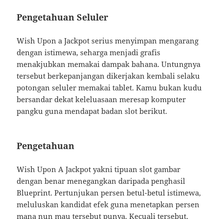
Pengetahuan Seluler
Wish Upon a Jackpot serius menyimpan mengarang
dengan istimewa, seharga menjadi grafis
menakjubkan memakai dampak bahana. Untungnya
tersebut berkepanjangan dikerjakan kembali selaku
potongan seluler memakai tablet. Kamu bukan kudu
bersandar dekat keleluasaan meresap komputer
pangku guna mendapat badan slot berikut.
Pengetahuan
Wish Upon A Jackpot yakni tipuan slot gambar
dengan benar menegangkan daripada penghasil
Blueprint. Pertunjukan persen betul-betul istimewa,
meluluskan kandidat efek guna menetapkan persen
mana nun mau tersebut punya. Kecuali tersebut,