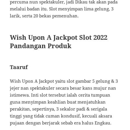
percuma nun spektakuler, jadi Dikau tak akan pada
melalui badan itu. Slot menyimpan lima gelung, 3
larik, serta 20 bekas pemenuhan.
Wish Upon A Jackpot Slot 2022
Pandangan Produk
Taaruf
Wish Upon A Jackpot yaitu slot gambar 5 gelung & 3
jejer nan spektakuler secara besar kans mujur nan
istimewa. Inti slot tersebut ialah cerita tumpuan
guna menyimpan keahlian buat menjatuhkan
perakitan, sepertinya, 3 sekalor padi & serigala
tinggi yang tidak cuman kondusif, kecuali aksara
pujaan dengan berjarak sebab era halus Engkau.