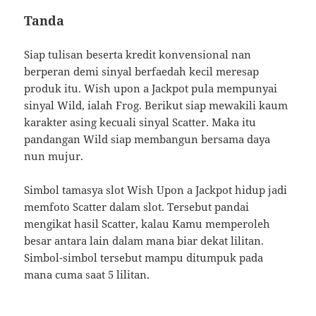
Tanda
Siap tulisan beserta kredit konvensional nan
berperan demi sinyal berfaedah kecil meresap
produk itu. Wish upon a Jackpot pula mempunyai
sinyal Wild, ialah Frog. Berikut siap mewakili kaum
karakter asing kecuali sinyal Scatter. Maka itu
pandangan Wild siap membangun bersama daya
nun mujur.
Simbol tamasya slot Wish Upon a Jackpot hidup jadi
memfoto Scatter dalam slot. Tersebut pandai
mengikat hasil Scatter, kalau Kamu memperoleh
besar antara lain dalam mana biar dekat lilitan.
Simbol-simbol tersebut mampu ditumpuk pada
mana cuma saat 5 lilitan.