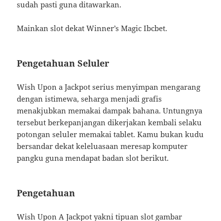
sudah pasti guna ditawarkan.
Mainkan slot dekat Winner’s Magic Ibcbet.
Pengetahuan Seluler
Wish Upon a Jackpot serius menyimpan mengarang
dengan istimewa, seharga menjadi grafis
menakjubkan memakai dampak bahana. Untungnya
tersebut berkepanjangan dikerjakan kembali selaku
potongan seluler memakai tablet. Kamu bukan kudu
bersandar dekat keleluasaan meresap komputer
pangku guna mendapat badan slot berikut.
Pengetahuan
Wish Upon A Jackpot yakni tipuan slot gambar