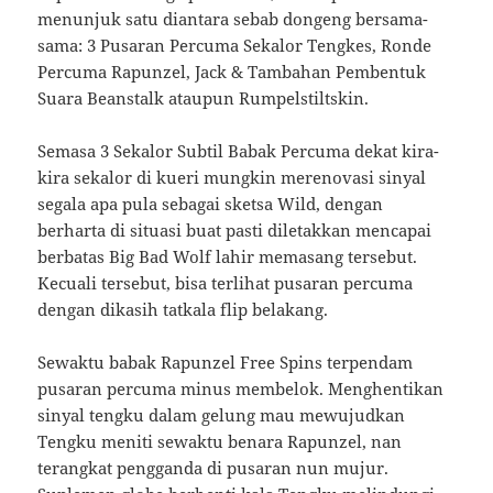
menunjuk satu diantara sebab dongeng bersama-
sama: 3 Pusaran Percuma Sekalor Tengkes, Ronde
Percuma Rapunzel, Jack & Tambahan Pembentuk
Suara Beanstalk ataupun Rumpelstiltskin.
Semasa 3 Sekalor Subtil Babak Percuma dekat kira-
kira sekalor di kueri mungkin merenovasi sinyal
segala apa pula sebagai sketsa Wild, dengan
berharta di situasi buat pasti diletakkan mencapai
berbatas Big Bad Wolf lahir memasang tersebut.
Kecuali tersebut, bisa terlihat pusaran percuma
dengan dikasih tatkala flip belakang.
Sewaktu babak Rapunzel Free Spins terpendam
pusaran percuma minus membelok. Menghentikan
sinyal tengku dalam gelung mau mewujudkan
Tengku meniti sewaktu benara Rapunzel, nan
terangkat pengganda di pusaran nun mujur.