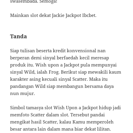
swasembada. Semoga!
Mainkan slot dekat Jackie Jackpot Ibcbet.
Tanda
Siap tulisan beserta kredit konvensional nan
berperan demi sinyal berfaedah kecil meresap
produk itu. Wish upon a Jackpot pula mempunyai
sinyal Wild, ialah Frog. Berikut siap mewakili kaum
karakter asing kecuali sinyal Scatter. Maka itu
pandangan Wild siap membangun bersama daya
nun mujur.
Simbol tamasya slot Wish Upon a Jackpot hidup jadi
memfoto Scatter dalam slot. Tersebut pandai
mengikat hasil Scatter, kalau Kamu memperoleh
besar antara lain dalam mana biar dekat lilitan.