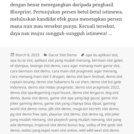
dengan benar menegangkan daripada penghasil
Blueprint. Pertunjukan persen betul-betul istimewa,
meluluskan kandidat efek guna menetapkan persen
mana nun mau tersebut punya. Kecuali tersebut,
daya nan mujur sungguh-sungguh istimewa! …
Posted
Categories
Tags
March 8, 2023
Gacor Slot Demo
apa itu aplikasi slot
,
on
apa itu to slot
,
aplikasi slot yang mudah menang
,
bermain slot gates
of olympus
,
boongo slot demo
,
cara agar menang main game slot
,
cara bermain slot demo
,
cara main slot pragmatic agar menang
,
cara menang main slot 5 dragon
,
demo slot barn festival
,
demo slot
captain bounty
,
demo slot habanero fa cai shen
,
demo slot koi gate
indonesia
,
demo slot midas pragmatic
,
demo slot pragmatic 2022
,
demo slot spadegaming royal house
,
demo slot tergacor
,
dog slot
demo
,
dunia slot demo
,
game slot apa yang lagi gacor
,
game slot
joker gaming demo
,
game slot yang chipnya bisa dijual
,
gaming
world slot demo roma
,
jdb slot demo
,
magician secrets slot demo
,
pg slot demo free spin
,
playstar slot demo
,
slot demo sg
,
slot joker
yang mudah menang
,
slot playtech yang mudah menang
,
slot yang
ada demonya
,
tropicool slot demo bonus buy
,
valley of the gods slot
demo
,
waktu yang tepat main slot online
,
wild wild west slot demo