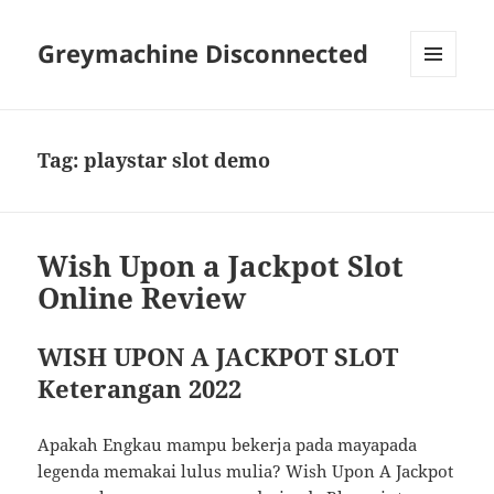
Greymachine Disconnected
MENU
AND
WIDGETS
Tag:
playstar slot demo
Wish Upon a Jackpot Slot
Online Review
WISH UPON A JACKPOT SLOT
Keterangan 2022
Apakah Engkau mampu bekerja pada mayapada
legenda memakai lulus mulia? Wish Upon A Jackpot